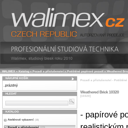
WALIMEX
»
Katalog
»
Pozadí a příslušenství
»
Potištěné papírové pozadí
»
Weathered Bri
NÁKUPNÍ KOŠÍK
Pozadí a příslušenství - Potištěné
..prázdný
Weathered Brick 10320
HLEDAT
[10320]
- papírové p
KATALOG
Ateliérové vybavení
(16)
realistickým 
Pozadí a příslušenství
(177)