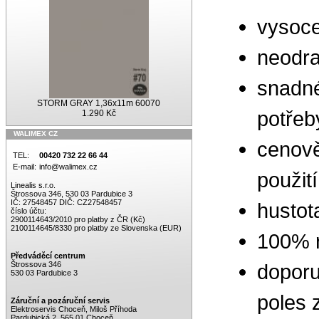
vysoce
neodr
snadné 
STORM GRAY 1,36x11m 60070
potře
1.290 Kč
WALIMEX CZ
cenově
TEL:
00420 732 22 66 44
E-mail:
info@walimex.cz
použit
Linealis s.r.o.
Štrossova 346, 530 03 Pardubice 3
IČ: 27548457 DIČ: CZ27548457
hustot
číslo účtu:
2900114643/2010 pro platby z ČR (Kč)
2100114645/8330 pro platby ze Slovenska (EUR)
100% r
Předváděcí centrum
Štrossova 346
doporu
530 03 Pardubice 3
poles 
Záruční a pozáruční servis
Elektroservis Choceň, Miloš Příhoda
Pardubická 2, 565 01 Choceň