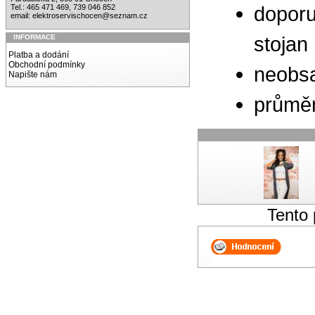
doporu
Tel.: 465 471 469, 739 046 852
email:
elektroservischocen@seznam.cz
stojan
INFORMACE
Platba a dodání
Obchodní podmínky
neobsa
Napište nám
průměr
Tento 