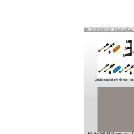
ZBOŽÍ KUPOVANÉ S TÍMTO VÝ
Držák pozadí pro tři role - s
BOUŘKOVĚ ŠEDÉ fotopozadí 