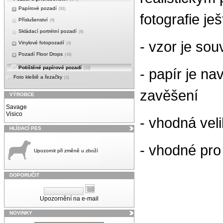
Papírové pozadí
(91)
fotografie je
Příslušenství
(9)
Skládací portrétní pozadí
(8)
- vzor je sou
Vinylové fotopozadí
(4)
Pozadí Floor Drops
(43)
Potištěné papírové pozadí
(22)
- papír je n
Foto kleště a řezačky
(1)
zavěšení
VÝROBCE
Savage
Visico
- vhodná vel
HLÍDACÍ PES
- vhodné pro 
Upozornit při změně u zboží
DOPORUČIT
Upozornění na e-mail
NOVINKY