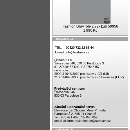
Fashion Gray role 2,72x11m 50056
1.990 Kč
WALIMEX CZ
TEL:
00420 732 22 66 44
E-mail:
info@walimex.cz
Linealis s.r.o.
Štrossova 346, 530 03 Pardubice 3
IČ: 27548457 DIČ: CZ27548457
číslo účtu:
2900114643/2010 pro platby z ČR (Kč)
2100114645/8330 pro platby ze Slovenska (EUR)
Předváděcí centrum
Štrossova 346
530 03 Pardubice 3
Záruční a pozáruční servis
Elektroservis Choceň, Miloš Příhoda
Pardubická 2, 565 01 Choceň
Tel.: 465 471 469, 739 046 852
email:
elektroservischocen@seznam.cz
INFORMACE