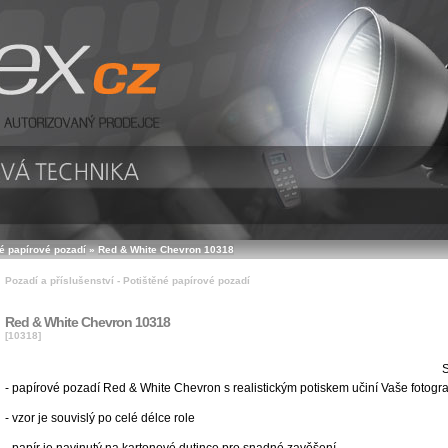
é papírové pozadí
»
Red & White Chevron 10318
Pozadí a příslušenství - Potištěné papírové pozadí
Red & White Chevron 10318
[10318]
S
- papírové pozadí Red & White Chevron s realistickým potiskem učiní Vaše fotograf
- vzor je souvislý po celé délce role