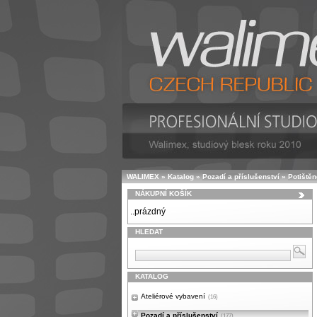
WALIMEX
»
Katalog
»
Pozadí a příslušenství
»
Potištěn
NÁKUPNÍ KOŠÍK
..prázdný
HLEDAT
KATALOG
Ateliérové vybavení
(16)
Pozadí a příslušenství
(177)