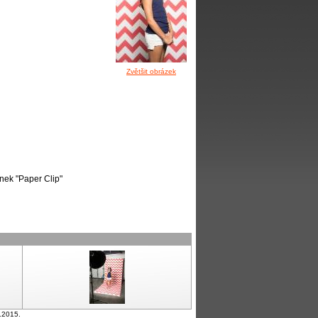
Zvětšit obrázek
onek "Paper Clip"
.2015.