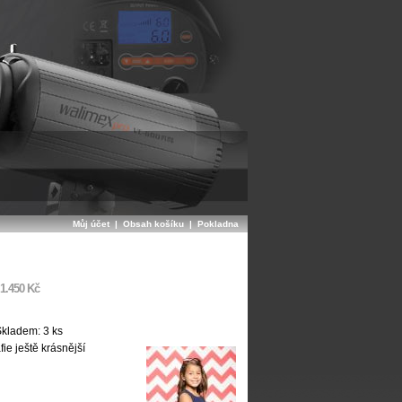
Můj účet
|
Obsah košíku
|
Pokladna
1.450 Kč
kladem: 3 ks
ie ještě krásnější