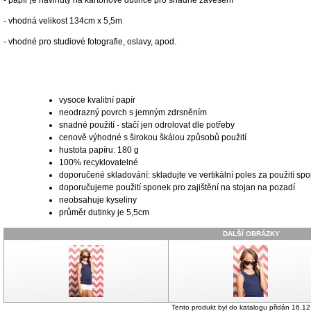
- papír je navinutý na kartonové dutince pro snadné zavěšení
- vhodná velikost 134cm x 5,5m
- vhodné pro studiové fotografie, oslavy, apod.
vysoce kvalitní papír
neodrazný povrch s jemným zdrsněním
snadné použití - stačí jen odrolovat dle potřeby
cenově výhodné s širokou škálou způsobů použití
hustota papíru: 180 g
100% recyklovatelné
doporučené skladování: skladujte ve vertikální poles za použití sp
doporučujeme použití sponek pro zajištění na stojan na pozadí
neobsahuje kyseliny
průměr dutinky je 5,5cm
DALŠÍ OBRÁZKY
Tento produkt byl do katalogu přidán 16.12