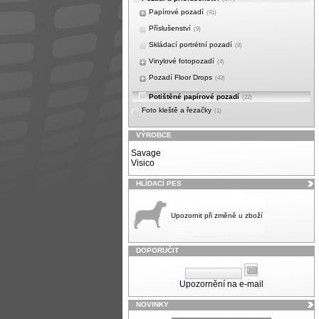
Papírové pozadí
(91)
Příslušenství
(9)
Skládací portrétní pozadí
(8)
Vinylové fotopozadí
(4)
Pozadí Floor Drops
(43)
Potištěné papírové pozadí
(22)
Foto kleště a řezačky
(1)
VÝROBCE
Savage
Visico
HLÍDACÍ PES
Upozornit při změně u zboží
DOPORUČIT
Upozornění na e-mail
NOVINKY