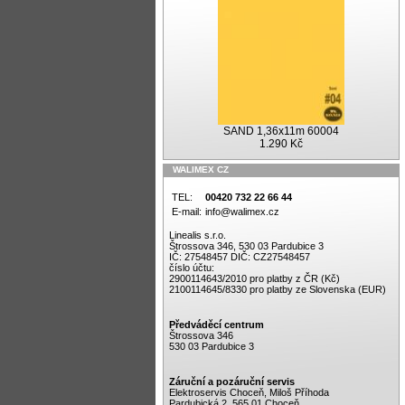
SAND 1,36x11m 60004
1.290 Kč
WALIMEX CZ
TEL:
00420 732 22 66 44
E-mail:
info@walimex.cz
Linealis s.r.o.
Štrossova 346, 530 03 Pardubice 3
IČ: 27548457 DIČ: CZ27548457
číslo účtu:
2900114643/2010 pro platby z ČR (Kč)
2100114645/8330 pro platby ze Slovenska (EUR)
Předváděcí centrum
Štrossova 346
530 03 Pardubice 3
Záruční a pozáruční servis
Elektroservis Choceň, Miloš Příhoda
Pardubická 2, 565 01 Choceň