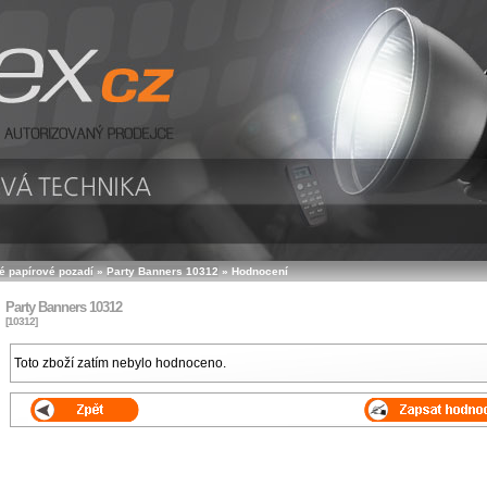
é papírové pozadí
»
Party Banners 10312
»
Hodnocení
Party Banners 10312
[10312]
Toto zboží zatím nebylo hodnoceno.