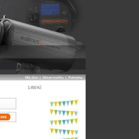
Můj účet
|
Obsah košíku
|
Pokladna
1.450 Kč