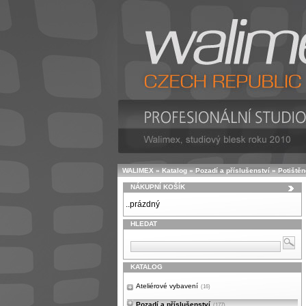
WALIMEX
»
Katalog
»
Pozadí a příslušenství
»
Potištěn
NÁKUPNÍ KOŠÍK
..prázdný
HLEDAT
KATALOG
Ateliérové vybavení
(16)
Pozadí a příslušenství
(177)