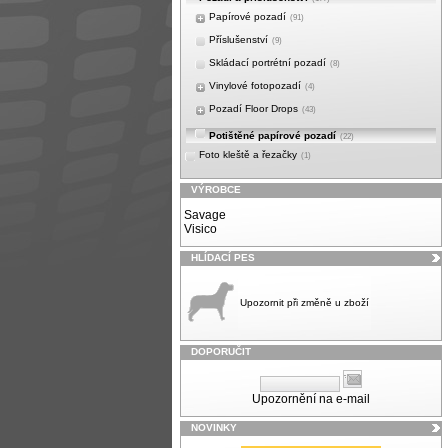
Papírové pozadí
(91)
Příslušenství
(9)
Skládací portrétní pozadí
(8)
Vinylové fotopozadí
(4)
Pozadí Floor Drops
(43)
Potištěné papírové pozadí
(22)
Foto kleště a řezačky
(1)
VÝROBCE
Savage
Visico
HLÍDACÍ PES
Upozornit při změně u zboží
DOPORUČIT
Upozornění na e-mail
NOVINKY