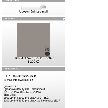
DOPORUČIT
Upozornění na e-mail
NOVINKY
STORM GRAY 1,36x11m 60070
1.290 Kč
WALIMEX CZ
TEL:
00420 732 22 66 44
E-mail:
info@walimex.cz
Linealis s.r.o.
Štrossova 346, 530 03 Pardubice 3
IČ: 27548457 DIČ: CZ27548457
číslo účtu:
2900114643/2010 pro platby z ČR (Kč)
2100114645/8330 pro platby ze Slovenska (EUR)