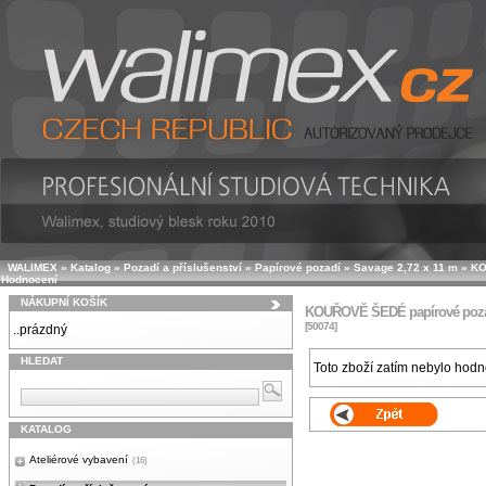
WALIMEX
»
Katalog
»
Pozadí a příslušenství
»
Papírové pozadí
»
Savage 2,72 x 11 m
»
KO
Hodnocení
NÁKUPNÍ KOŠÍK
KOUŘOVĚ ŠEDÉ papírové poza
[50074]
..prázdný
HLEDAT
Toto zboží zatím nebylo hod
KATALOG
Ateliérové vybavení
(16)