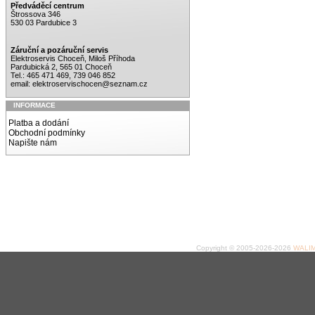
Předváděcí centrum
Štrossova 346
530 03 Pardubice 3
Záruční a pozáruční servis
Elektroservis Choceň, Miloš Příhoda
Pardubická 2, 565 01 Choceň
Tel.: 465 471 469, 739 046 852
email:
elektroservischocen@seznam.cz
INFORMACE
Platba a dodání
Obchodní podmínky
Napište nám
Copyright © 2005-2026-2026
WALIME