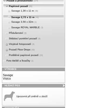
Pozadí a příslušenství
(177)
Papírové pozadí
(91)
Savage 1,36 x 11 m
(46)
Savage 2,72 x 11 m
(41)
Savage 3,56 x 32m
(1)
Savage ROYAL MARBLE
(3)
Příslušenství
(9)
Skládací portrétní pozadí
(8)
Vinylové fotopozadí
(4)
Pozadí Floor Drops
(43)
Potištěné papírové pozadí
(22)
Foto kleště a řezačky
(1)
VÝROBCE
Savage
Visico
HLÍDACÍ PES
Upozornit při změně u zboží