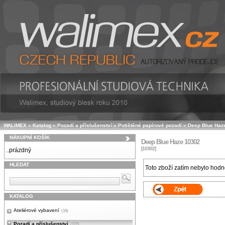
WALIMEX
»
Katalog
»
Pozadí a příslušenství
»
Potištěné papírové pozadí
»
Deep Blue Haz
NÁKUPNÍ KOŠÍK
Deep Blue Haze 10302
[10302]
..prázdný
HLEDAT
Toto zboží zatím nebylo hod
KATALOG
Ateliérové vybavení
(16)
Pozadí a příslušenství
(177)