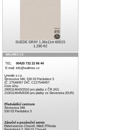
SUEDE GRAY 1,36x11m 60015
1.290 Kč
WALIMEX CZ
TEL:
00420 732 22 66 44
E-mail:
info@walimex.cz
Linealis s.r.o.
Štrossova 346, 530 03 Pardubice 3
IČ: 27548457 DIČ: CZ27548457
číslo účtu:
2900114643/2010 pro platby z ČR (Kč)
2100114645/8330 pro platby ze Slovenska (EUR)
Předváděcí centrum
Štrossova 346
530 03 Pardubice 3
Záruční a pozáruční servis
Elektroservis Choceň, Miloš Příhoda
Pardubická 2, 565 01 Choceň