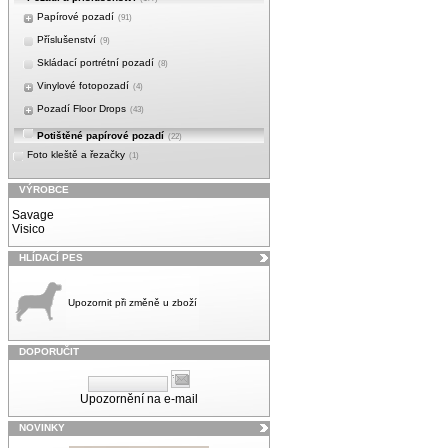
Papírové pozadí
(91)
Příslušenství
(9)
Skládací portrétní pozadí
(8)
Vinylové fotopozadí
(4)
Pozadí Floor Drops
(43)
Potištěné papírové pozadí
(22)
Foto kleště a řezačky
(1)
VÝROBCE
Savage
Visico
HLÍDACÍ PES
Upozornit při změně u zboží
DOPORUČIT
Upozornění na e-mail
NOVINKY