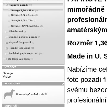
Papírové pozadí
(91)
mimořádně 
Savage 1,36 x 11 m
(46)
Savage 2,72 x 11 m
(41)
profesionál
Savage 3,56 x 32m
(1)
Savage ROYAL MARBLE
(3)
amatérskými
Příslušenství
(9)
Skládací portrétní pozadí
(8)
Rozměr 1,36
Vinylové fotopozadí
(4)
Pozadí Floor Drops
(43)
Potištěné papírové pozadí
Made in U. S
(22)
Foto kleště a řezačky
(1)
Nabízíme cel
VÝROBCE
Savage
Visico
foto pozadí 
HLÍDACÍ PES
svému bezod
Upozornit při změně u zboží
profesionální
DOPORUČIT