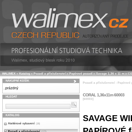
WALIMEX
»
Katalog
»
Pozadí a příslušenství
»
Papírové pozadí
»
Savage 1,36 x 11 m
»
CO
NÁKUPNÍ KOŠÍK
Pozadí a příslušenství - Papírové
..prázdný
CORAL 1,36x11m 60003
HLEDAT
[60003]
SAVAGE WID
KATALOG
Ateliérové vybavení
(16)
PAPÍROVÉ fo
Pozadí a příslušenství
(177)