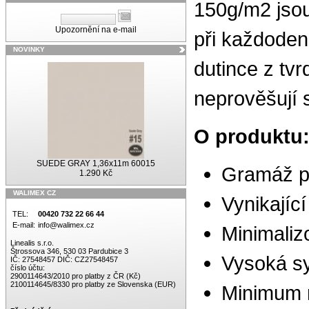
150g/m2 jsou
Upozornění na e-mail
při každoden
NOVINKY
dutince z tvr
neprověšují 
O produktu
SUEDE GRAY 1,36x11m 60015
Gramáž pa
1.290 Kč
WALIMEX CZ
Vynikající 
TEL:
00420 732 22 66 44
E-mail:
info@walimex.cz
Minimaliz
Linealis s.r.o.
Štrossova 346, 530 03 Pardubice 3
Vysoká sy
IČ: 27548457 DIČ: CZ27548457
číslo účtu:
2900114643/2010 pro platby z ČR (Kč)
2100114645/8330 pro platby ze Slovenska (EUR)
Minimum n