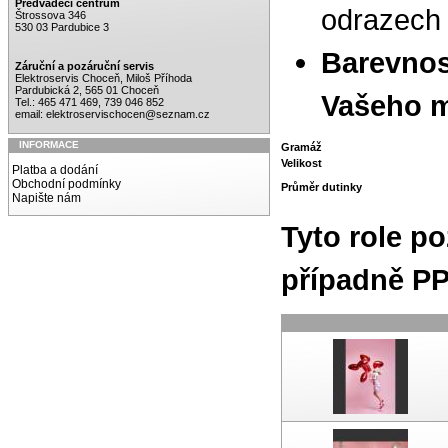
Předváděcí centrum
odrazech 
Štrossova 346
530 03 Pardubice 3
Barevnost
Záruční a pozáruční servis
Elektroservis Choceň, Miloš Příhoda
Pardubická 2, 565 01 Choceň
Vašeho m
Tel.: 465 471 469, 739 046 852
email:
elektroservischocen@seznam.cz
INFORMACE
Gramáž
Velikost
Platba a dodání
Obchodní podmínky
Průměr dutinky
Napište nám
Tyto role po
případně PP