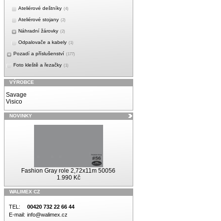
Ateliérové deštníky
(4)
Ateliérové stojany
(2)
Náhradní žárovky
(2)
Odpalovače a kabely
(1)
Pozadí a příslušenství
(177)
Foto kleště a řezačky
(1)
VÝROBCE
Savage
Visico
NOVINKY
Fashion Gray role 2,72x11m 50056
1.990 Kč
WALIMEX CZ
TEL:
00420 732 22 66 44
E-mail:
info@walimex.cz