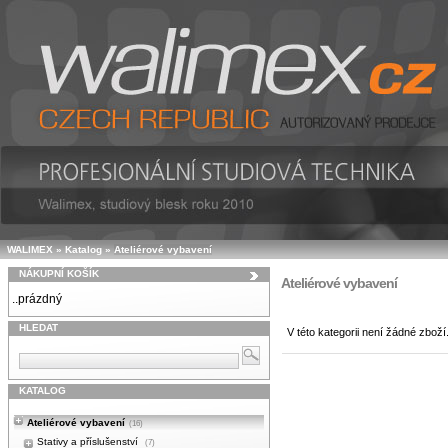
WALIMEX
»
Katalog
»
Ateliérové vybavení
NÁKUPNÍ KOŠÍK
Ateliérové vybavení
..prázdný
HLEDAT
V této kategorii není žádné zboží
KATALOG
Ateliérové vybavení
(16)
Stativy a příslušenství
(7)