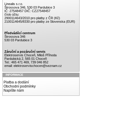
Linealis s.r.o.
Štrossova 346, 530 03 Pardubice 3
IČ: 27548457 DIČ: CZ27548457
číslo účtu:
2900114643/2010 pro platby z ČR (Kč)
2100114645/8330 pro platby ze Slovenska (EUR)
Předváděcí centrum
Štrossova 346
530 03 Pardubice 3
Záruční a pozáruční servis
Elektroservis Choceň, Miloš Příhoda
Pardubická 2, 565 01 Choceň
Tel.: 465 471 469, 739 046 852
email:
elektroservischocen@seznam.cz
INFORMACE
Platba a dodání
Obchodní podmínky
Napište nám