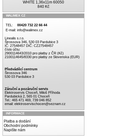
WHITE 1,36x11m 60050
840 Kč
WALIMEX CZ
TEL:
00420 732 22 66 44
E-mail:
info@walimex.cz
Linealis s.r.o.
Štrossova 346, 530 03 Pardubice 3
IČ: 27548457 DIČ: CZ27548457
číslo účtu:
2900114643/2010 pro platby z ČR (Kč)
2100114645/8330 pro platby ze Slovenska (EUR)
Předváděcí centrum
Štrossova 346
530 03 Pardubice 3
Záruční a pozáruční servis
Elektroservis Choceň, Miloš Příhoda
Pardubická 2, 565 01 Choceň
Tel.: 465 471 469, 739 046 852
email:
elektroservischocen@seznam.cz
INFORMACE
Platba a dodání
Obchodní podmínky
Napište nám