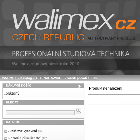
WALIMEX
»
Katalog
»
TETENAL SAVAGE vzorník pozadí 13835
NÁKUPNÍ KOŠÍK
Produkt nenalezen!
..prázdný
HLEDAT
KATALOG
Ateliérové vybavení
(16)
Pozadí a příslušenství
(177)