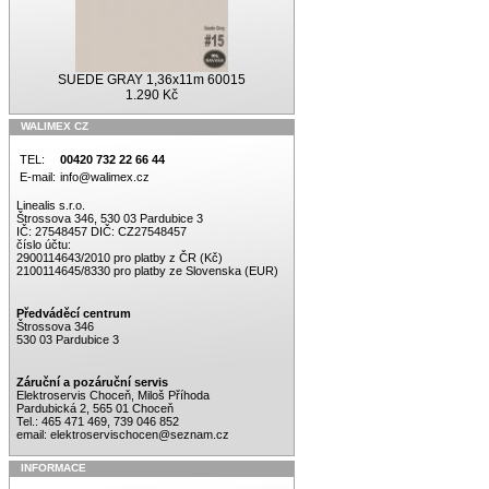
SUEDE GRAY 1,36x11m 60015
1.290 Kč
WALIMEX CZ
TEL:
00420 732 22 66 44
E-mail:
info@walimex.cz
Linealis s.r.o.
Štrossova 346, 530 03 Pardubice 3
IČ: 27548457 DIČ: CZ27548457
číslo účtu:
2900114643/2010 pro platby z ČR (Kč)
2100114645/8330 pro platby ze Slovenska (EUR)
Předváděcí centrum
Štrossova 346
530 03 Pardubice 3
Záruční a pozáruční servis
Elektroservis Choceň, Miloš Příhoda
Pardubická 2, 565 01 Choceň
Tel.: 465 471 469, 739 046 852
email:
elektroservischocen@seznam.cz
INFORMACE