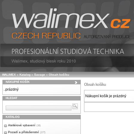
WALIMEX
»
Katalog
»
Savage
»
Obsah košíku
NÁKUPNÍ KOŠÍK
Obsah košíku
..prázdný
Nákupní košík je prázdný
HLEDAT
KATALOG
Ateliérové vybavení
(16)
Pozadí a příslušenství
(177)