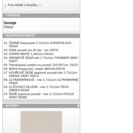
Foto kleště a řezačky
(1)
VÝROBCE
Savage
Visico
NEJPRODÁVANĚJŠÍ
01.
ČERNÉ fotopozadí 2,72x11m SUPER BLACK
50020
02.
Držák pozadí pro tři role - set 15079
03.
SUPER WHITE 1,36x11m 60101
04.
HROMOVĚ ŠEDÁ-role 2,72x11m THUNDER GRAY
50027
05.
Teleskopický systém na pozadí 120-307cm, 15227
06.
MOKA fotopozadí, odstín MOCHA 50076
07.
KOUŘOVĚ ŠEDÉ papírové pozadí-role 2,72x11m
SMOKE GRAY 50074
08.
ULTRAMARÍNOVÉ - role 2,72x11m ULTRAMARINE
50005
09.
KLÍČOVACÍ ZELENÁ - role 2,72x11m TECH
GREEN 50046
10.
ŠEDÉ papírové pozadí - role 2,72x11m FOCUS
GRAY 50060
NOVINKY