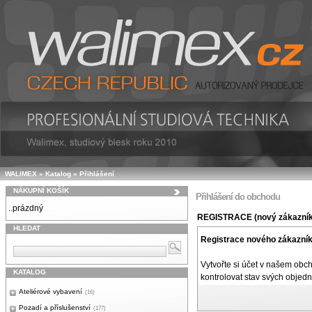
WALIMEX
»
Katalog
»
Přihlášení
NÁKUPNÍ KOŠÍK
Přihlášení do obchodu
..prázdný
REGISTRACE (nový zákazník
HLEDAT
Registrace nového zákazní
Vytvořte si účet v našem obc
KATALOG
kontrolovat stav svých objed
Ateliérové vybavení
(16)
Pozadí a příslušenství
(177)