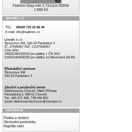
Fashion Gray role 2,72x11m 50056
1.990 Kč
WALIMEX CZ
TEL:
00420 732 22 66 44
E-mail:
info@walimex.cz
Linealis s.r.o.
Štrossova 346, 530 03 Pardubice 3
IČ: 27548457 DIČ: CZ27548457
číslo účtu:
2900114643/2010 pro platby z ČR (Kč)
2100114645/8330 pro platby ze Slovenska (EUR)
Předváděcí centrum
Štrossova 346
530 03 Pardubice 3
Záruční a pozáruční servis
Elektroservis Choceň, Miloš Příhoda
Pardubická 2, 565 01 Choceň
Tel.: 465 471 469, 739 046 852
email:
elektroservischocen@seznam.cz
INFORMACE
Platba a dodání
Obchodní podmínky
Napište nám