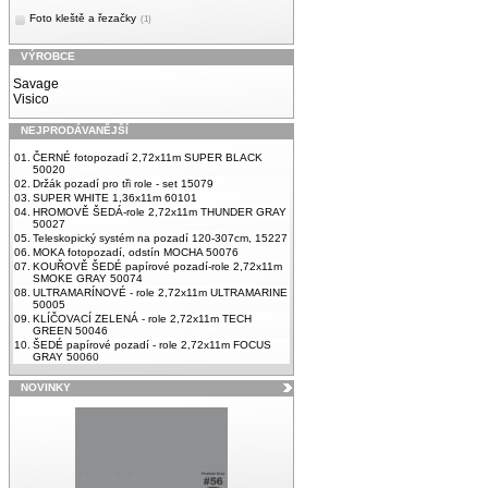
Foto kleště a řezačky
(1)
VÝROBCE
Savage
Visico
NEJPRODÁVANĚJŠÍ
01.
ČERNÉ fotopozadí 2,72x11m SUPER BLACK
50020
02.
Držák pozadí pro tři role - set 15079
03.
SUPER WHITE 1,36x11m 60101
04.
HROMOVĚ ŠEDÁ-role 2,72x11m THUNDER GRAY
50027
05.
Teleskopický systém na pozadí 120-307cm, 15227
06.
MOKA fotopozadí, odstín MOCHA 50076
07.
KOUŘOVĚ ŠEDÉ papírové pozadí-role 2,72x11m
SMOKE GRAY 50074
08.
ULTRAMARÍNOVÉ - role 2,72x11m ULTRAMARINE
50005
09.
KLÍČOVACÍ ZELENÁ - role 2,72x11m TECH
GREEN 50046
10.
ŠEDÉ papírové pozadí - role 2,72x11m FOCUS
GRAY 50060
NOVINKY